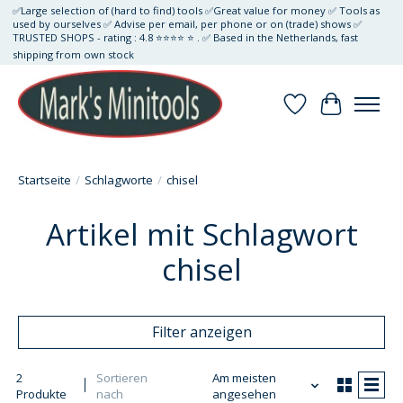
✅Large selection of (hard to find) tools ✅Great value for money ✅ Tools as
used by ourselves ✅ Advise per email, per phone or on (trade) shows ✅
TRUSTED SHOPS - rating : 4.8 ⭐⭐⭐⭐ ⭐ . ✅ Based in the Netherlands, fast
shipping from own stock
Wunschzettel
Ihr Waren
Startseite
/
Schlagworte
/
chisel
Artikel mit Schlagwort
chisel
Filter anzeigen
2
Sortieren
Am meisten
Produkte
nach
angesehen