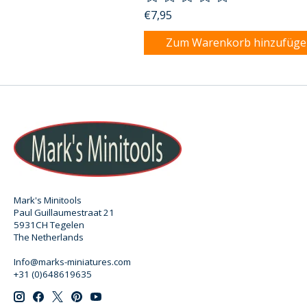
€7,95
Zum Warenkorb hinzufüg
Mark's Minitools
Paul Guillaumestraat 21
5931CH Tegelen
The Netherlands
Info@marks-miniatures.com
+31 (0)648619635