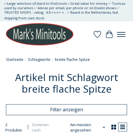
✅Large selection of (hard to find) tools ✅Great value for money ✅ Tools as
used by ourselves ✅ Advise per email, per phone or on (trade) shows ✅
TRUSTED SHOPS - rating : 4.8 ⭐⭐⭐⭐ ⭐ . ✅ Based in the Netherlands, fast
shipping from own stock
Wunschzettel
Ihr Waren
Startseite
/
Schlagworte
/
breite flache Spitze
Artikel mit Schlagwort
breite flache Spitze
Filter anzeigen
2
Sortieren
Am meisten
Produkte
nach
angesehen