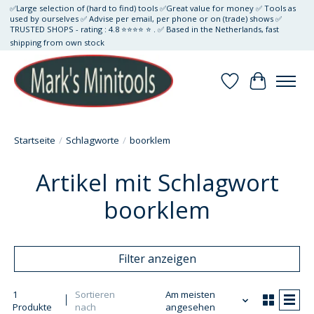
✅Large selection of (hard to find) tools ✅Great value for money ✅ Tools as
used by ourselves ✅ Advise per email, per phone or on (trade) shows ✅
TRUSTED SHOPS - rating : 4.8 ⭐⭐⭐⭐ ⭐ . ✅ Based in the Netherlands, fast
shipping from own stock
Wunschzettel
Ihr Waren
Startseite
/
Schlagworte
/
boorklem
Artikel mit Schlagwort
boorklem
Filter anzeigen
1
Sortieren
Am meisten
Produkte
nach
angesehen