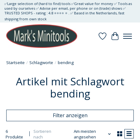
✅Large selection of (hard to find) tools ✅Great value for money ✅ Tools as
used by ourselves ✅ Advise per email, per phone or on (trade) shows ✅
TRUSTED SHOPS - rating : 4.8 ⭐⭐⭐⭐ ⭐ . ✅ Based in the Netherlands, fast
shipping from own stock
Wunschzettel
Ihr Waren
Startseite
/
Schlagworte
/
bending
Artikel mit Schlagwort
bending
Filter anzeigen
6
Sortieren
Am meisten
Produkte
nach
angesehen