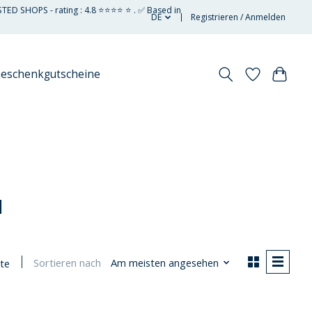
STED SHOPS - rating : 4.8 ⭐⭐⭐⭐ ⭐ . ✅ Based in
DE
Registrieren / Anmelden
eschenkgutscheine
u
Sortieren nach
Am meisten angesehen
te