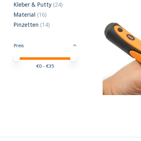
Kleber & Putty
(24)
Material
(16)
Pinzetten
(14)
Preis
Preis – Mindestwert
Price maximum value
€
0
- €
35