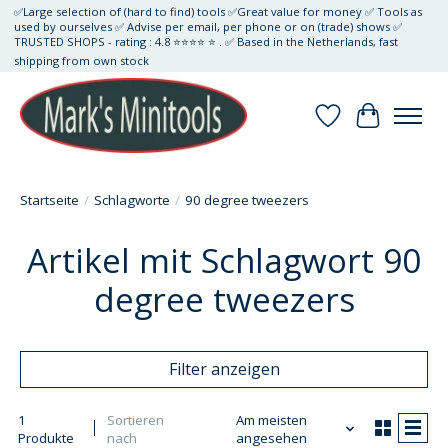
✅Large selection of (hard to find) tools ✅Great value for money ✅ Tools as
used by ourselves ✅ Advise per email, per phone or on (trade) shows ✅
TRUSTED SHOPS - rating : 4.8 ⭐⭐⭐⭐ ⭐ . ✅ Based in the Netherlands, fast
shipping from own stock
Wunschzettel
Ihr Waren
Startseite
/
Schlagworte
/
90 degree tweezers
Artikel mit Schlagwort 90
degree tweezers
Filter anzeigen
1
Sortieren
Am meisten
Produkte
nach
angesehen