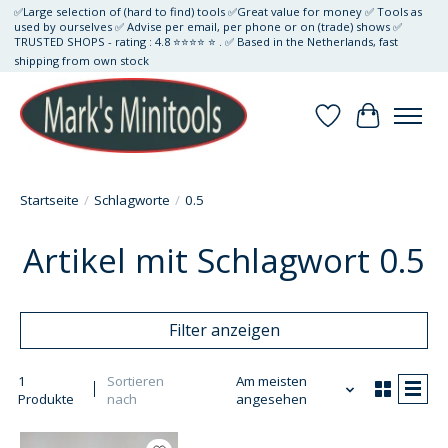
✅Large selection of (hard to find) tools ✅Great value for money ✅ Tools as
used by ourselves ✅ Advise per email, per phone or on (trade) shows ✅
TRUSTED SHOPS - rating : 4.8 ⭐⭐⭐⭐ ⭐ . ✅ Based in the Netherlands, fast
shipping from own stock
Wunschzettel
Ihr Waren
Startseite
/
Schlagworte
/
0.5
Artikel mit Schlagwort 0.5
Filter anzeigen
1
Sortieren
Am meisten
Produkte
nach
angesehen