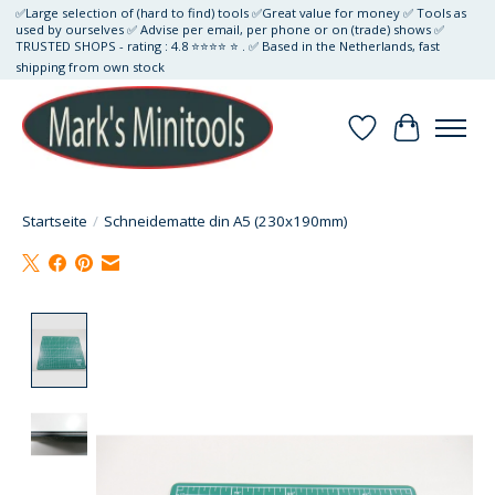
✅Large selection of (hard to find) tools ✅Great value for money ✅ Tools as
used by ourselves ✅ Advise per email, per phone or on (trade) shows ✅
TRUSTED SHOPS - rating : 4.8 ⭐⭐⭐⭐ ⭐ . ✅ Based in the Netherlands, fast
shipping from own stock
Wunschzettel
Ihr Waren
Startseite
/
Schneidematte din A5 (230x190mm)
Product image slideshow Items