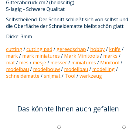
Gitterabdruck cm2 (beidseitig)
5-lagig - Schwere Qualität
Selbstheilend; Der Schnitt schließt sich von selbst und
die Oberfläche der Schneidematte bleibt schön glatt
Dicke: 3mm
cutting
/
cutting pad
/
gereedschap
/
hobby
/
knife
/
mark
/
mark miniatures
/
Mark Minitools
/
marks
/
mat
/
mes
/
mesje
/
messer
/
miniatures
/
Minitool
/
modelbau
/
modelbouw
/
modellbau
/
modelling
/
schneidematte
/
snijmat
/
Tool
/
werkzeug
Das könnte Ihnen auch gefallen
Produkt-Karussell-Artikel