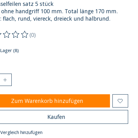
selfeilen satz 5 stück
 ohne handgriff 100 mm. Total länge 170 mm.
: flach, rund, viereck, dreieck und halbrund.
(0)
ewertung dieses Produkts ist
0
von 5
 Lager (8)
Zum Warenkorb hinzufügen
Kaufen
Vergleich hinzufügen