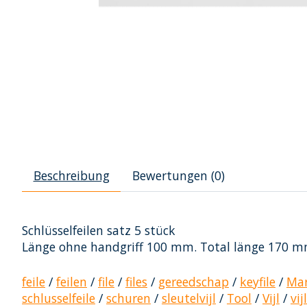
Beschreibung
Bewertungen (0)
Schlüsselfeilen satz 5 stück
Länge ohne handgriff 100 mm. Total länge 170 mm. 
feile
/
feilen
/
file
/
files
/
gereedschap
/
keyfile
/
Mar
schlusselfeile
/
schuren
/
sleutelvijl
/
Tool
/
Vijl
/
vij