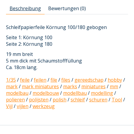
Beschreibung
Bewertungen (0)
Schleifpapierfeile Körnung 100/180 gebogen
Seite 1: Körnung 100
Seite 2: Körnung 180
19 mm breit
5 mm dick mit Schaumstofffüllung
Ca. 18cm lang.
1/35
/
feile
/
feilen
/
file
/
files
/
gereedschap
/
hobby
/
mark
/
mark miniatures
/
marks
/
miniatures
/
mm
/
modelbau
/
modelbouw
/
modellbau
/
modelling
/
polieren
/
polijsten
/
polish
/
schleif
/
schuren
/
Tool
/
Vijl
/
vijlen
/
werkzeug