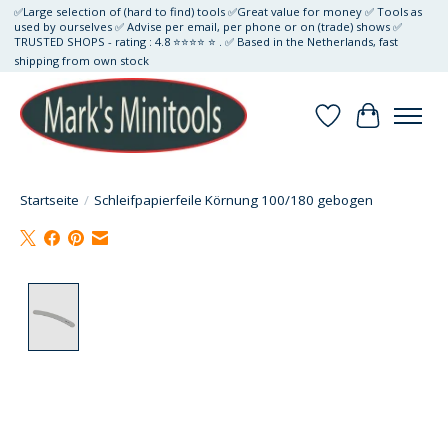
✅Large selection of (hard to find) tools ✅Great value for money ✅ Tools as
used by ourselves ✅ Advise per email, per phone or on (trade) shows ✅
TRUSTED SHOPS - rating : 4.8 ⭐⭐⭐⭐ ⭐ . ✅ Based in the Netherlands, fast
shipping from own stock
Wunschzettel
Ihr Waren
Startseite
/
Schleifpapierfeile Körnung 100/180 gebogen
Product image slideshow Items