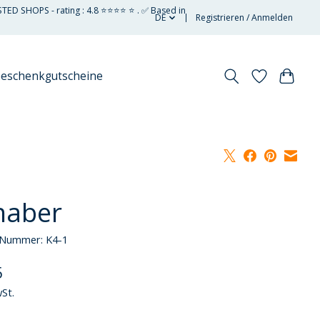
STED SHOPS - rating : 4.8 ⭐⭐⭐⭐ ⭐ . ✅ Based in
DE
Registrieren / Anmelden
eschenkgutscheine
haber
l-Nummer: K4-1
5
wSt.