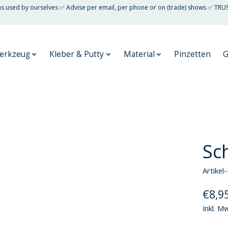
 as used by ourselves ✅ Advise per email, per phone or on (trade) shows ✅ TRU
erkzeug
Kleber & Putty
Material
Pinzetten
G
Sc
Artike
€8,9
Inkl. M