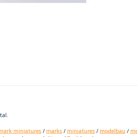
al.
mark miniatures
/
marks
/
miniatures
/
modelbau
/
mo