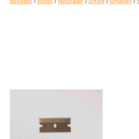
polijsten
/
polish
/
reissnadel
/
schleif
/
schleifen
/
Produkt-Karussell-Artikel