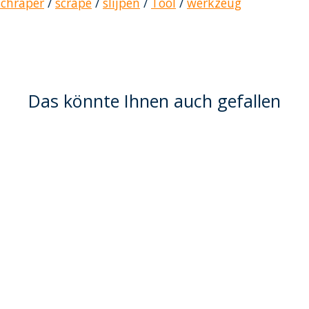
schraper
/
scrape
/
slijpen
/
Tool
/
werkzeug
Das könnte Ihnen auch gefallen