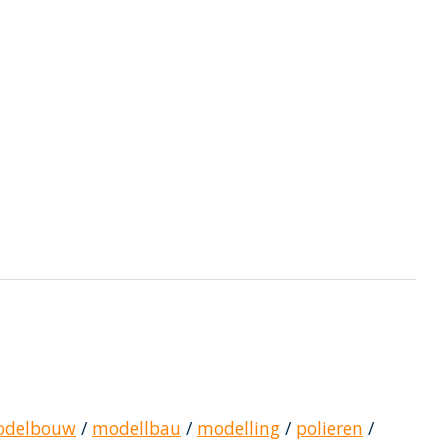
delbouw
/
modellbau
/
modelling
/
polieren
/