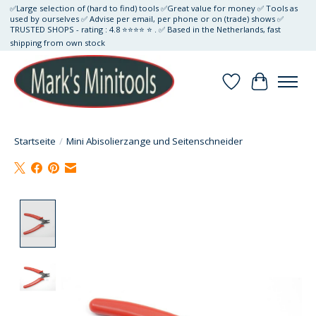
✅Large selection of (hard to find) tools ✅Great value for money ✅ Tools as
used by ourselves ✅ Advise per email, per phone or on (trade) shows ✅
TRUSTED SHOPS - rating : 4.8 ⭐⭐⭐⭐ ⭐ . ✅ Based in the Netherlands, fast
shipping from own stock
Wunschzettel
Ihr Waren
Startseite
/
Mini Abisolierzange und Seitenschneider
Product image slideshow Items