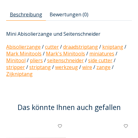
Beschreibung
Bewertungen (0)
Mini Abisolierzange und Seitenschneider
Abisolierzange
/
cutter
/
draadstriptang
/
kniptang
/
Mark Minitools
/
Mark's Minitools
/
miniatures
/
Minitool
/
pliers
/
seitenschneider
/
side cutter
/
stripper
/
striptang
/
werkzeug
/
wire
/
zange
/
Zijkniptang
Das könnte Ihnen auch gefallen
Produkt-Karussell-Artikel