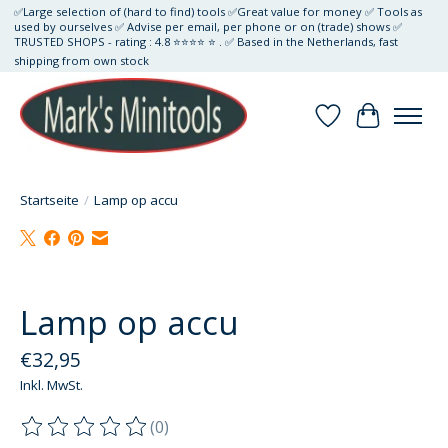
✅Large selection of (hard to find) tools ✅Great value for money ✅ Tools as
used by ourselves ✅ Advise per email, per phone or on (trade) shows ✅
TRUSTED SHOPS - rating : 4.8 ⭐⭐⭐⭐ ⭐ . ✅ Based in the Netherlands, fast
shipping from own stock
Wunschzettel
Ihr Waren
Startseite
/
Lamp op accu
Product image slideshow Items
Lamp op accu
€32,95
Inkl. MwSt.
(0)
Die Bewertung dieses Produkts ist
0
von 5