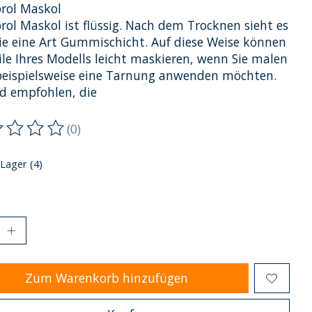
ol Maskol
ol Maskol ist flüssig. Nach dem Trocknen sieht es
ie eine Art Gummischicht. Auf diese Weise können
ile Ihres Modells leicht maskieren, wenn Sie malen
beispielsweise eine Tarnung anwenden möchten.
rd empfohlen, die
(0)
ewertung dieses Produkts ist
0
von 5
 Lager (4)
Zum Warenkorb hinzufügen