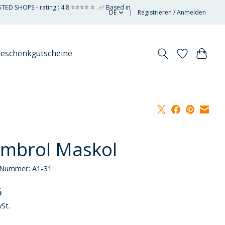
STED SHOPS - rating : 4.8 ⭐⭐⭐⭐ ⭐ . ✅ Based in
DE
Registrieren / Anmelden
eschenkgutscheine
mbrol Maskol
l-Nummer: A1-31
5
wSt.