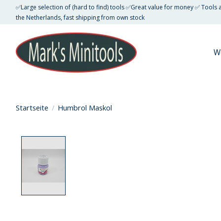
✅Large selection of (hard to find) tools ✅Great value for money ✅ Tools
the Netherlands, fast shipping from own stock
W
Startseite
/
Humbrol Maskol
Product image slideshow Items