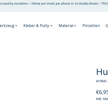
 as used by ourselves ✅ Advise per email, per phone or on (trade) shows ✅ TRU
erkzeug
Kleber & Putty
Material
Pinzetten
G
Hu
Artike
€6,9
Inkl. M