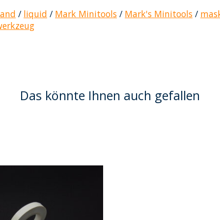
band
/
liquid
/
Mark Minitools
/
Mark's Minitools
/
mas
werkzeug
Das könnte Ihnen auch gefallen