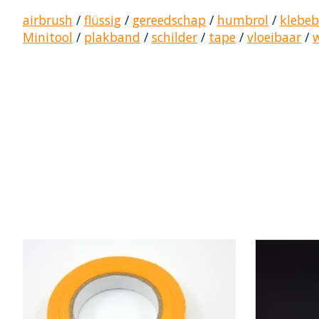
airbrush
/
flüssig
/
gereedschap
/
humbrol
/
klebe
Minitool
/
plakband
/
schilder
/
tape
/
vloeibaar
/
Produkt-Karussell-Artikel