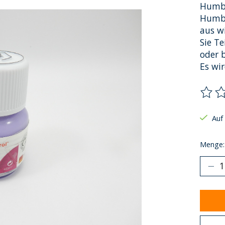
Humbr
Humbr
aus w
Sie Te
oder 
Es wi
Die B
Auf
Menge: