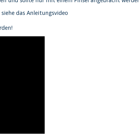
ten und sollte nur mit einem Pinsel angebracht werde
 siehe das Anleitungsvideo
rden!