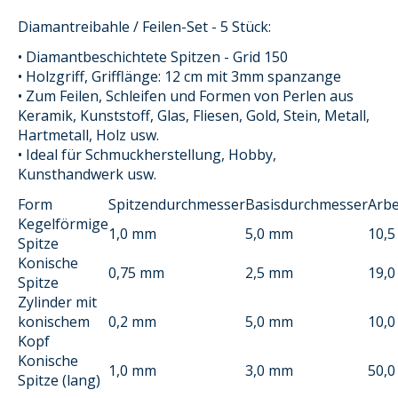
Diamantreibahle / Feilen-Set - 5 Stück:
• Diamantbeschichtete Spitzen - Grid 150
• Holzgriff, Grifflänge: 12 cm mit 3mm spanzange
• Zum Feilen, Schleifen und Formen von Perlen aus
Keramik, Kunststoff, Glas, Fliesen, Gold, Stein, Metall,
Hartmetall, Holz usw.
• Ideal für Schmuckherstellung, Hobby,
Kunsthandwerk usw.
Form
Spitzendurchmesser
Basisdurchmesser
Arbe
Kegelförmige
1,0 mm
5,0 mm
10,
Spitze
Konische
0,75 mm
2,5 mm
19,
Spitze
Zylinder mit
konischem
0,2 mm
5,0 mm
10,
Kopf
Konische
1,0 mm
3,0 mm
50,
Spitze (lang)