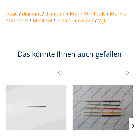
bead
/
diamant
/
diamond
/
Mark Minitools
/
Mark's
Minitools
/
Minitool
/
reamer
/
ruimer
/
Vijl
Das könnte Ihnen auch gefallen
Produkt-Karussell-Artikel