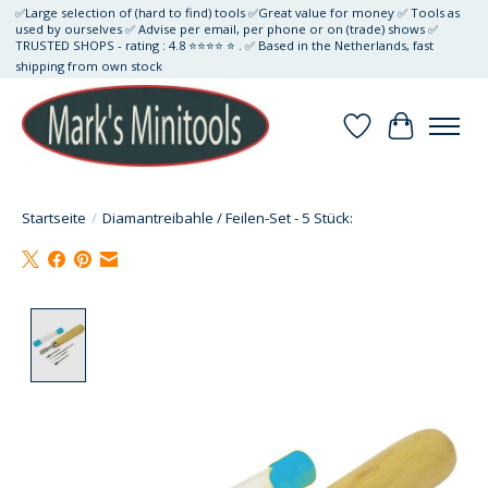
✅Large selection of (hard to find) tools ✅Great value for money ✅ Tools as
used by ourselves ✅ Advise per email, per phone or on (trade) shows ✅
TRUSTED SHOPS - rating : 4.8 ⭐⭐⭐⭐ ⭐ . ✅ Based in the Netherlands, fast
shipping from own stock
Wunschzettel
Ihr Waren
Startseite
/
Diamantreibahle / Feilen-Set - 5 Stück:
Product image slideshow Items