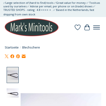
✅Large selection of (hard to find) tools ✅Great value for money ✅ Tools as
used by ourselves ✅ Advise per email, per phone or on (trade) shows ✅
TRUSTED SHOPS - rating : 4.8 ⭐⭐⭐⭐ ⭐ . ✅ Based in the Netherlands, fast
shipping from own stock
Wunschzettel
Ihr Waren
Startseite
/
Blechschere
Product image slideshow Items